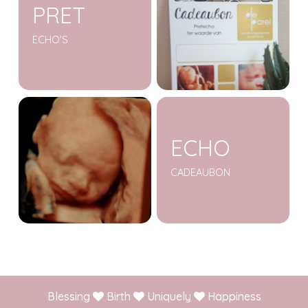
PRET
ECHO'S
ECHO
CADEAUBON
Blessing
Birth
Uniquely
Happiness