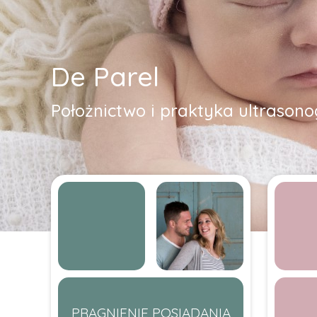
De Parel
Położnictwo i praktyka ultrasono
PRAGNIENIE POSIADANIA