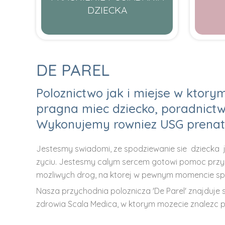
DZIECKA
DE PAREL
Poloznictwo jak i miejse w ktory
pragna miec dziecko, poradnictwo
Wykonujemy rowniez USG prenat
Jestesmy swiadomi, ze spodziewanie sie dziecka
zyciu. Jestesmy calym sercem gotowi pomoc przys
mozliwych drog, na ktorej w pewnym momencie sp
Nasza przychodnia poloznicza 'De Parel' znajduje
zdrowia Scala Medica, w ktorym mozecie znalezc pr