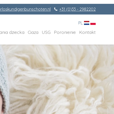
rloskundigenbunschoten.nl
+31 (0)33 - 2982202
PL
ania dziecka
Ciaza
USG
Poronienie
Kontakt