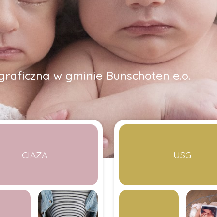
graficzna w gminie Bunschoten e.o.
CIAZA
USG